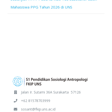
Mahasiswa PPG Tahun 2026 di UNS
Jalan Ir. Sutami 36A Surakarta 57126
+62 81578703999
sosant@fkip.uns.ac.id