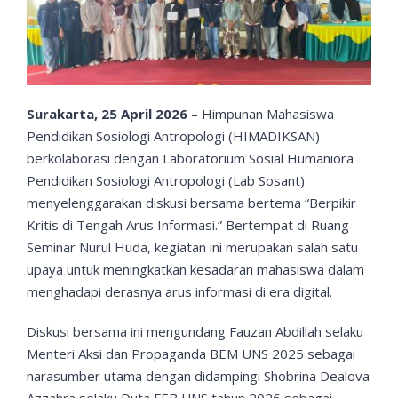
Ruang Berpikir Himadiksan
Beasiswa
Profil Alumni
Kerjasama
Video Mahasiswa
Tracer Study
Lokal
Laboratorium
Surakarta, 25 April 2026
– Himpunan Mahasiswa
Publikasi Mahasiswa
Lowongan
Internasional
Pendidikan Sosiologi Antropologi (HIMADIKSAN)
berkolaborasi dengan Laboratorium Sosial Humaniora
Pendidikan Sosiologi Antropologi (Lab Sosant)
Ikatan Alumni
Nasional
menyelenggarakan diskusi bersama bertema “Berpikir
Kritis di Tengah Arus Informasi.” Bertempat di Ruang
Seminar Nurul Huda, kegiatan ini merupakan salah satu
upaya untuk meningkatkan kesadaran mahasiswa dalam
menghadapi derasnya arus informasi di era digital.
Diskusi bersama ini mengundang Fauzan Abdillah selaku
Menteri Aksi dan Propaganda BEM UNS 2025 sebagai
narasumber utama dengan didampingi Shobrina Dealova