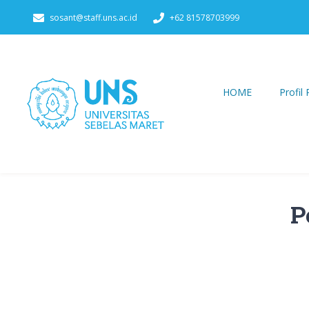
Skip
sosant@staff.uns.ac.id
+62 81578703999
to
content
HOME
Profil
P