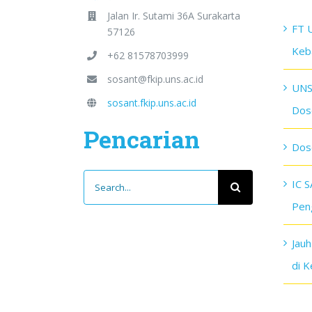
Jalan Ir. Sutami 36A Surakarta
FT 
57126
Keba
+62 81578703999
sosant@fkip.uns.ac.id
UNS
sosant.fkip.uns.ac.id
Dos
Pencarian
Dos
Search
IC 
for:
Pen
Jau
di 