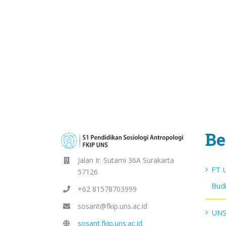
Be
Jalan Ir. Sutami 36A Surakarta
FT 
57126
Budi
+62 81578703999
sosant@fkip.uns.ac.id
UNS
sosant.fkip.uns.ac.id