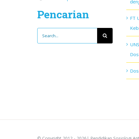
den
Pencarian
FT 
Keba
Search
for:
UNS
Dos
Dos
© Copyright 2012 - 2026| Pendidikan Sosiologi An