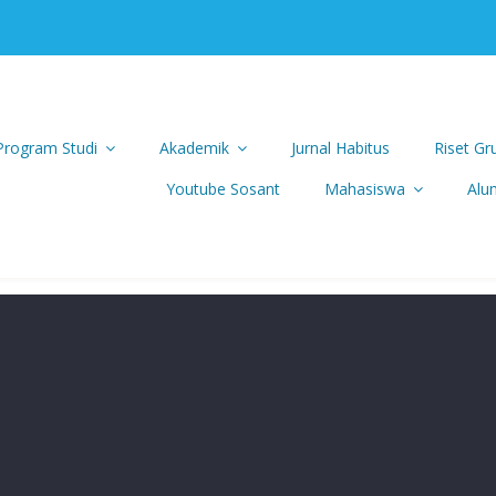
 Program Studi
Akademik
Jurnal Habitus
Riset Gr
Youtube Sosant
Mahasiswa
Alu