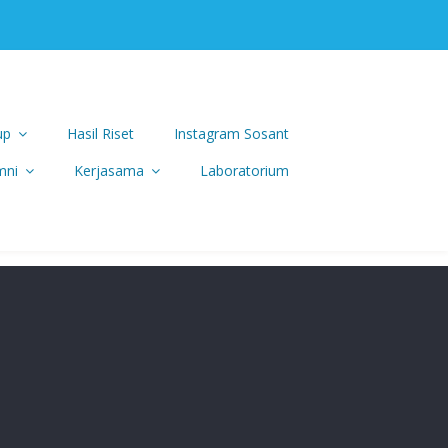
up
Hasil Riset
Instagram Sosant
mni
Kerjasama
Laboratorium